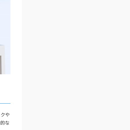
スクや
本的な