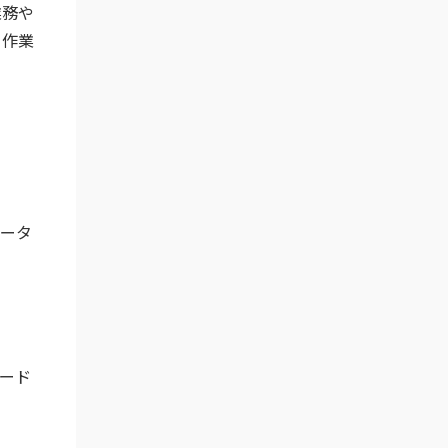
業務や
、作業
データ
ード