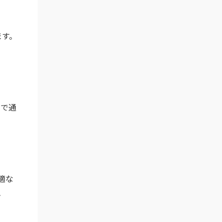
ます。
動で通
適な
ム